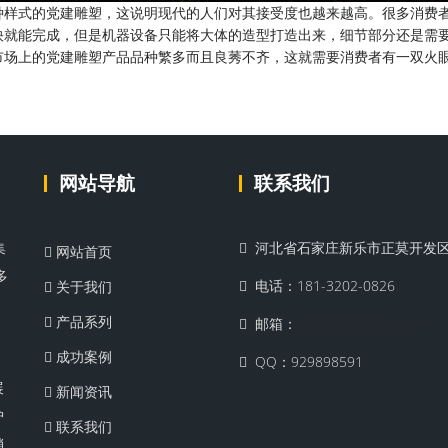
种样式的党建雕塑，这说明现代的人们对其接受度也越来越高。很多消费
快就能完成，但是机器设备只能将大体的造型打造出来，细节部分还是需
市场上的党建雕塑产品品种繁多而且良莠不齐，这就需要消费者有一双火
网站导航
联系我们
集
河北省石家庄新乐市正莫开发
网站首页
多
电话：181-3202-0826
关于我们
、
产品系列
邮箱：
929898591@qq.com
，
成功案例
QQ：929898591
展
新闻资讯
护
联系我们
销