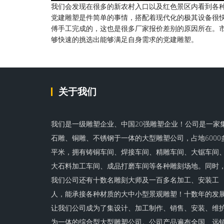
我们会发现在很多的新农村入口以及红色景区内看到各
党建雕塑是件简单的事情，搭配着现代化的极其设备很
傅手工完成的，这也是很多厂家报价差别的原因所在。
够快速的挑选出能够满足自身需求的党建雕塑。
关于我们
我们是一级雕塑企业、中国20强雕塑企业！公司是一家
石雕、铜雕、不锈钢于一体的大型雕塑公司，占地6000
平米，拥有铸铜车间、焊接车间、精雕车间、大锯车间
大石料加工车间、成品打磨车间等各种雕刻场地。同时
我们公司还有十数名雕刻大师及一百多名加工、安装工
人，能承接各种材质的大中小型景观雕塑！十数年的发
让我们公司成为了集设计、加工制作、销售、安装、维
为一体的综合型大型雕塑公司。公司产品遍布全国、远