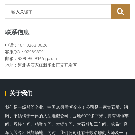
联系信息
电话：181-3202-0826
客服QQ：929898591
邮箱：
929898591@qq.com
地址：河北省石家庄新乐市正莫开发区
关于我们
我们是一级雕塑企业、中国20强雕塑企业！公司是一家集石雕、铜
雕、不锈钢于一体的大型雕塑公司，占地6000多平米，拥有铸铜车
间、焊接车间、精雕车间、大锯车间、大石料加工车间、成品打磨
车间等各种雕刻场地。同时，我们公司还有十数名雕刻大师及一百